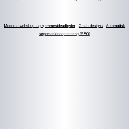
Moderne webshop- og hjemmesideudbyder
-
Gratis designs
-
Automatisk
søgemaskineoptimering (SEO)