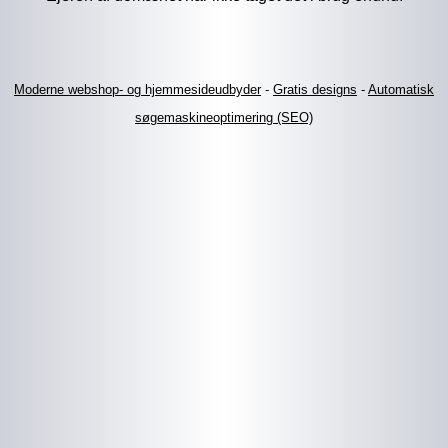
Moderne webshop- og hjemmesideudbyder
-
Gratis designs
-
Automatisk
søgemaskineoptimering (SEO)