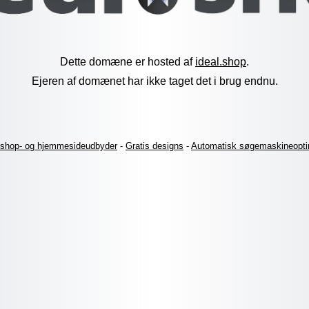
Dette domæne er hosted af
ideal.shop
.
Ejeren af domænet har ikke taget det i brug endnu.
shop- og hjemmesideudbyder
-
Gratis designs
-
Automatisk søgemaskineopti