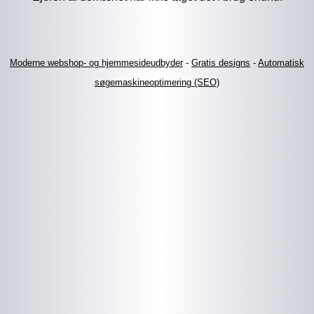
Moderne webshop- og hjemmesideudbyder
-
Gratis designs
-
Automatisk
søgemaskineoptimering (SEO)